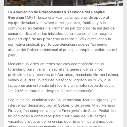
La
Asociación de Profesionales y Técnicos del Hospital
Garrahan
(APyT) lanzó una «campaña nacional de apoyo al
equipo de salud y convocó a trabajadores, familias y a la
comunidad en general» a «firmar un petitorio por la nulidad de
sumarios disciplinarios iniciados contra personal del hospital
que participó de las protestas durante 2025» cumpliendo la
normativa sindical, por lo que denuncian que es “un nuevo
ataque del Gobierno nacional al principal hospital pediátrico del
país”.
Mediante un video en redes sociales acompañado de un
formulario para firmar, la secretaria general de las y los
profesionales y técnicos del Garrahan, licenciada Norma Lezana,
señaló que, tras un “triunfo histórico” logrado en 2025, que
incluyó un aumento salarial récord y un amplio respaldo social,
“en 2026 el ataque al Hospital Garrahan continúa”.
Según indicó, el ministro de Salud nacional, Mario Lugones, y el
interventor designado por el Gobierno de Javier Milei, Mariano
Pirozzo, “no cumplen la Ley de Emergencia de Salud Pediátrica,
no convocan a concursos para cubrir más de 300 cargos
vacantes producto de renuncias ocurridas en los últimos dos
años y mantienen un manejo oscuro de los recursos del