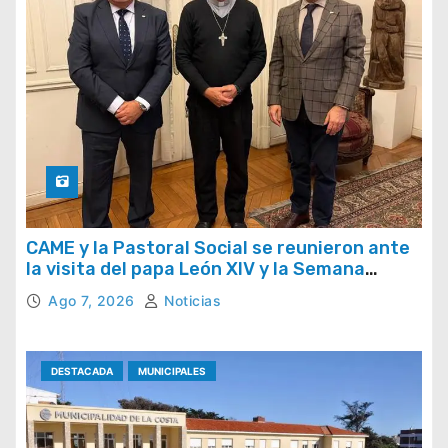
CAME y la Pastoral Social se reunieron ante
la visita del papa León XIV y la Semana
Social 2026
Ago 7, 2026
Noticias
DESTACADA
MUNICIPALES