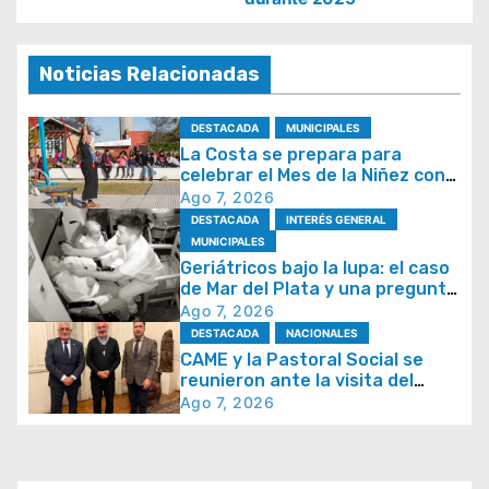
e
g
a
Noticias Relacionadas
c
i
DESTACADA
MUNICIPALES
La Costa se prepara para
ó
celebrar el Mes de la Niñez con
n
juegos y espectáculos
Ago 7, 2026
DESTACADA
INTERÉS GENERAL
d
MUNICIPALES
e
Geriátricos bajo la lupa: el caso
de Mar del Plata y una pregunta
e
que se repite en todo el país
Ago 7, 2026
n
DESTACADA
NACIONALES
t
CAME y la Pastoral Social se
reunieron ante la visita del
r
papa León XIV y la Semana
Ago 7, 2026
Social 2026
a
d