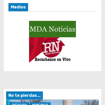
a
Medios
s
No te pierdas...
DESTACADA
MUNICIPALES