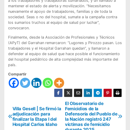
a los trabajadores y trabajadoras sumariados, y un llamado a
mantener el estado de alerta y movilización. “Necesitamos
nuevamente el apoyo de trabajadores, familias y de toda la
sociedad. Seas o no del hospital, sumate a la campaña contra
los sumarios truchos al equipo de salud por luchar”,
convocaron.
Finalmente, desde la Asociación de Profesionales y Técnicos
(APyT) del Garrahan remarcaron: “Lugones y Pirozzo pasan. Los
trabajadores y el Hospital Garrahan quedan”, y llamaron a
defender al equipo de salud que hace posible el funcionamiento
del hospital pediátrico de alta complejidad más importante del
país.
Compartir
N
El Observatorio de
Villa Gesell | Se firmó la
Femicidios de la
a
adjudicación para
Defensoría del Pueblo de
finalizar la Etapa I del
la Nación registró 247
v
Hospital Carlos Idaho
víctimas de femicidio
durante 2025