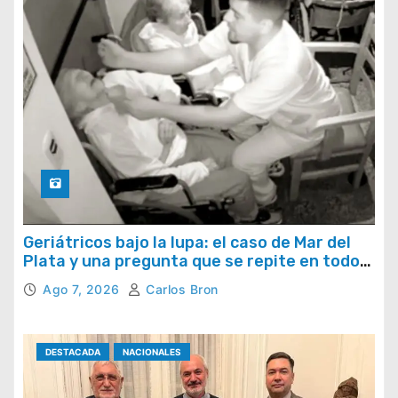
Geriátricos bajo la lupa: el caso de Mar del
Plata y una pregunta que se repite en todo
el país
Ago 7, 2026
Carlos Bron
DESTACADA
NACIONALES