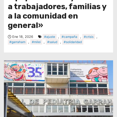
a trabajadores, familias y
a la comunidad en
general»
Ene 18, 2026
#ajuste
,
#campaña
,
#crisis
,
#garraham
,
#milei
,
#salud
,
#solidaridad