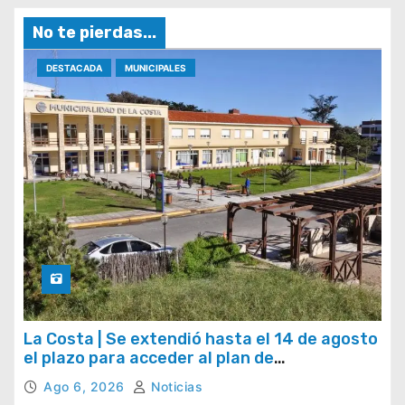
No te pierdas...
DESTACADA
MUNICIPALES
La Costa | Se extendió hasta el 14 de agosto
el plazo para acceder al plan de
regularización de tasas municipales
Ago 6, 2026
Noticias