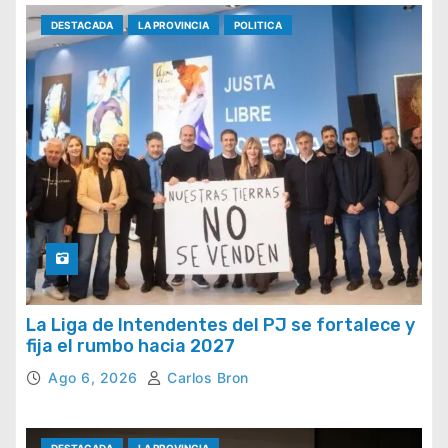
DESTACADA
LA PROVINCIA
POLITICA
La Liga de Intendentes del PJ se fortalece y
fija el rumbo hacia 2027
Ago 6, 2026
Carlos Bron
DESTACADA
LA PROVINCIA