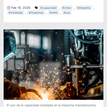
Feb 19, 2026
#capacidad
,
#crisis
,
#industria
,
#instalada
,
#maquinas
,
#milei
,
#uso
El uso de la capacidad instalada en la industria manufacturera