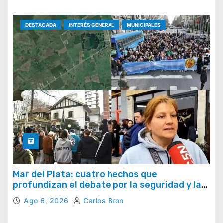
DESTACADA
INTERÉS GENERAL
MUNICIPALES
Mar del Plata: cuatro hechos que
profundizan el debate por la seguridad y la
respuesta del Estado
Ago 6, 2026
Carlos Bron