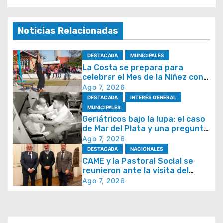
v
e
g
Noticias Relacionadas
a
DESTACADA
MUNICIPALES
c
La Costa se prepara para
i
celebrar el Mes de la Niñez con
juegos y espectáculos
Ago 7, 2026
ó
DESTACADA
INTERÉS GENERAL
n
MUNICIPALES
d
Geriátricos bajo la lupa: el caso
de Mar del Plata y una pregunta
e
que se repite en todo el país
Ago 7, 2026
e
DESTACADA
NACIONALES
CAME y la Pastoral Social se
n
reunieron ante la visita del
t
papa León XIV y la Semana
Ago 7, 2026
Social 2026
r
a