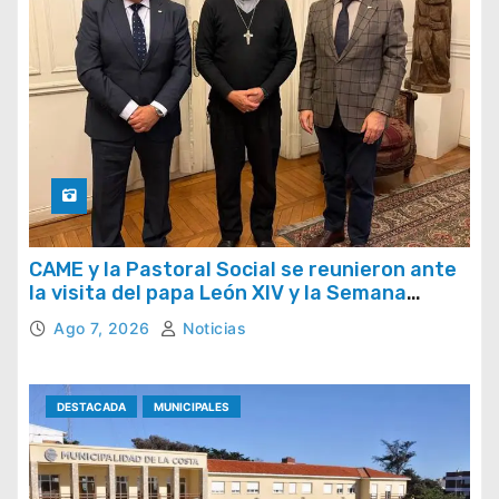
CAME y la Pastoral Social se reunieron ante
la visita del papa León XIV y la Semana
Social 2026
Ago 7, 2026
Noticias
DESTACADA
MUNICIPALES