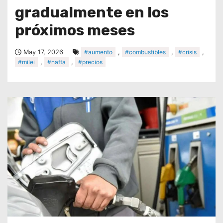
gradualmente en los
próximos meses
May 17, 2026
#aumento
,
#combustibles
,
#crisis
,
#milei
,
#nafta
,
#precios