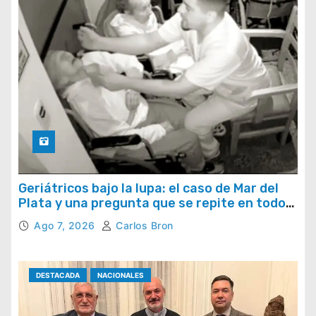
Geriátricos bajo la lupa: el caso de Mar del
Plata y una pregunta que se repite en todo
el país
Ago 7, 2026
Carlos Bron
DESTACADA
NACIONALES