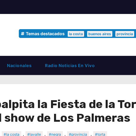
Temas destacados
la costa
buenos aires
provincia
Nacionales
Radio Noticias En Vivo
alpita la Fiesta de la T
l show de Los Palmeras
,
,
,
,
,
#la costa
#lavalle
#negra
#provincia
#torta