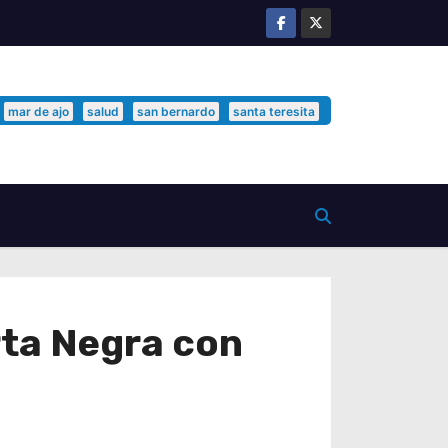
mar de ajo
salud
san bernardo
santa teresita
orta Negra con