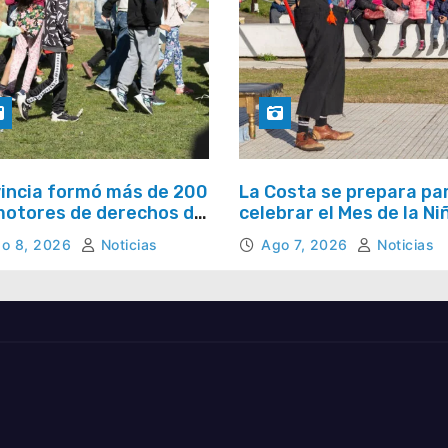
incia formó más de 200
La Costa se prepara pa
otores de derechos de
celebrar el Mes de la Ni
s, niños y adolescentes
con juegos y espectácu
o 8, 2026
Noticias
Ago 7, 2026
Noticias