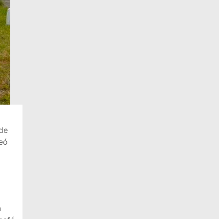
 de
meó
n