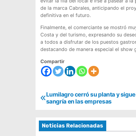
evitar la fila del local e irse a pasear a 
de la marca Cabrales, anticipando el pro
definitiva en el futuro.
Finalmente, el comerciante se mostró mu
Costa y del turismo, expresando su deseo
a todos a disfrutar de los puestos gastron
destacando de manera especial el show g
Compartir
N
Lumilagro cerró su planta y sigue 
sangría en las empresas
a
v
Noticias Relacionadas
e