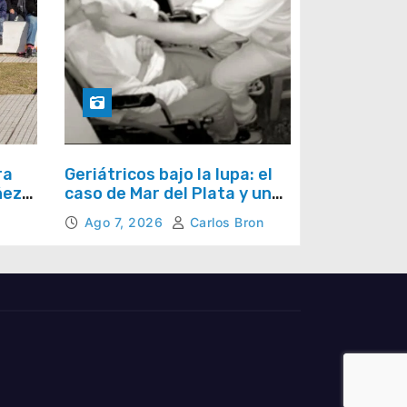
ra
Geriátricos bajo la lupa: el
ñez
caso de Mar del Plata y una
los
pregunta que se repite en
Ago 7, 2026
Carlos Bron
todo el país