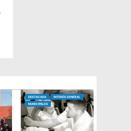
e
s y
DESTACADA
INTERÉS GENERAL
MUNICIPALES