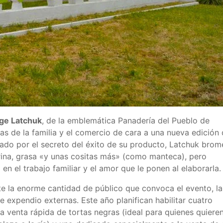
ge Latchuk
, de la emblemática Panadería del Pueblo de
as de la familia y el comercio de cara a una nueva edición
ltado por el secreto del éxito de su producto, Latchuk bro
ina, grasa «y unas cositas más» (como manteca), pero
en el trabajo familiar y el amor que le ponen al elaborarla.
nte la enorme cantidad de público que convoca el evento, la
 expendio externas. Este año planifican habilitar cuatro
a venta rápida de tortas negras (ideal para quienes quiere