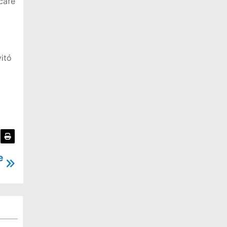
 café
itó
e