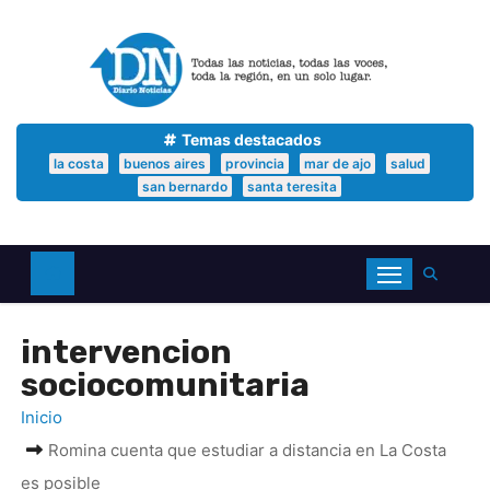
S
a
l
t
a
r
a
Temas destacados
l
la costa
buenos aires
provincia
mar de ajo
salud
c
san bernardo
santa teresita
o
n
t
e
n
i
d
intervencion
o
sociocomunitaria
Inicio
Romina cuenta que estudiar a distancia en La Costa
es posible