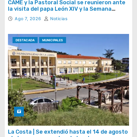
CAME y la Pastoral Social se reunieron ante
la visita del papa León XIV y la Semana
Social 2026
Ago 7, 2026
Noticias
DESTACADA
MUNICIPALES
La Costa | Se extendió hasta el 14 de agosto