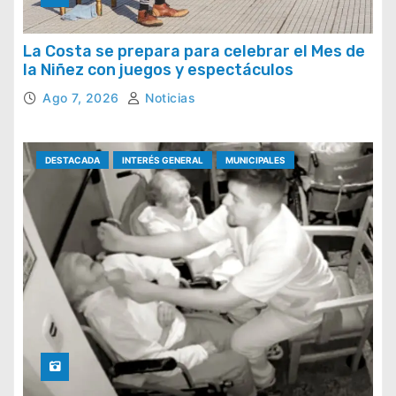
La Costa se prepara para celebrar el Mes de
la Niñez con juegos y espectáculos
Ago 7, 2026
Noticias
DESTACADA
INTERÉS GENERAL
MUNICIPALES