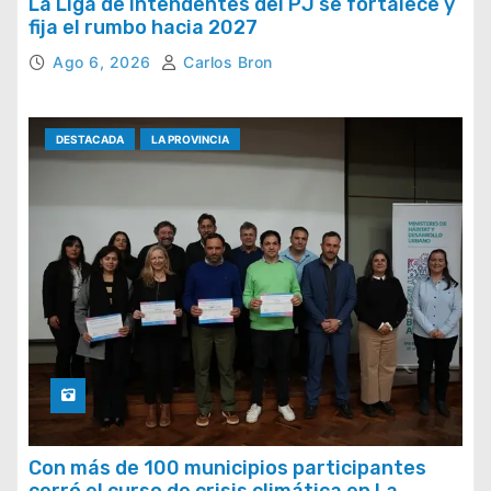
La Liga de Intendentes del PJ se fortalece y
fija el rumbo hacia 2027
Ago 6, 2026
Carlos Bron
DESTACADA
LA PROVINCIA
Con más de 100 municipios participantes
cerró el curso de crisis climática en La