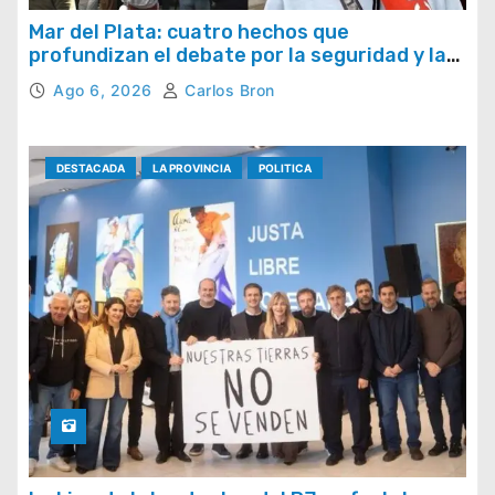
Mar del Plata: cuatro hechos que
profundizan el debate por la seguridad y la
respuesta del Estado
Ago 6, 2026
Carlos Bron
DESTACADA
LA PROVINCIA
POLITICA