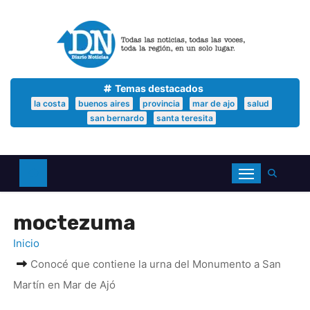
S
a
l
t
a
r
a
Temas destacados
l
la costa
buenos aires
provincia
mar de ajo
salud
c
san bernardo
santa teresita
o
n
t
e
n
i
d
moctezuma
o
Inicio
Conocé que contiene la urna del Monumento a San
Martín en Mar de Ajó