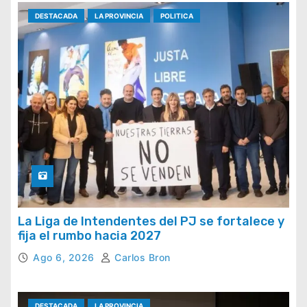
DESTACADA
LA PROVINCIA
POLITICA
La Liga de Intendentes del PJ se fortalece y
fija el rumbo hacia 2027
Ago 6, 2026
Carlos Bron
DESTACADA
LA PROVINCIA