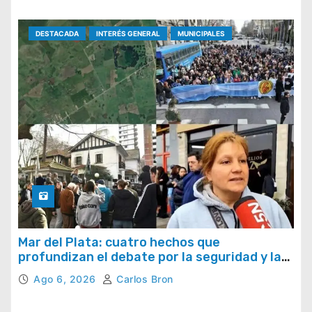
DESTACADA
INTERÉS GENERAL
MUNICIPALES
Mar del Plata: cuatro hechos que
profundizan el debate por la seguridad y la
respuesta del Estado
Ago 6, 2026
Carlos Bron