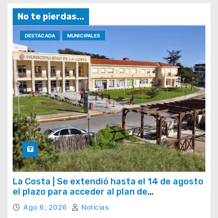
No te pierdas...
DESTACADA
MUNICIPALES
La Costa | Se extendió hasta el 14 de agosto
el plazo para acceder al plan de
regularización de tasas municipales
Ago 6, 2026
Noticias