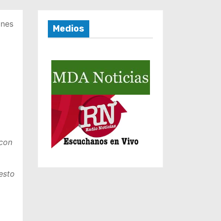
ones
Medios
 con
esto