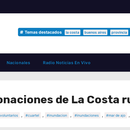
Temas destacados
la costa
buenos aires
provincia
Nacionales
Radio Noticias En Vivo
naciones de La Costa ru
,
,
,
,
voluntarios
#cuartel
#inundacion
#inundaciones
#mar de ajo