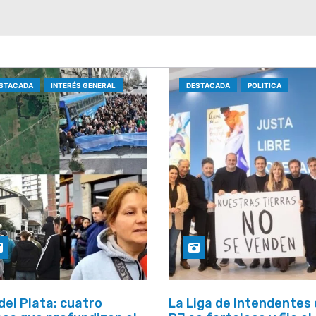
STACADA
INTERÉS GENERAL
DESTACADA
POLITICA
del Plata: cuatro
La Liga de Intendentes 