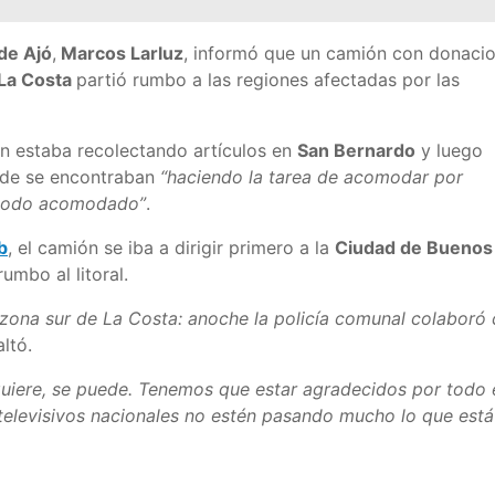
de Ajó
,
Marcos Larluz
, informó que un camión con donaci
La Costa
partió rumbo a las regiones afectadas por las
ón estaba recolectando artículos en
San Bernardo
y luego
nde se encontraban
“haciendo la tarea de acomodar por
a todo acomodado”
.
b
, el camión se iba a dirigir primero a la
Ciudad de Buenos
umbo al litoral.
 zona sur de La Costa: anoche la policía comunal colaboró
altó.
uiere, se puede. Tenemos que estar agradecidos por todo 
televisivos nacionales no estén pasando mucho lo que está