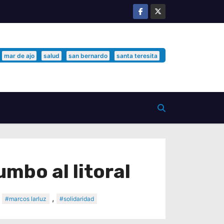
mar de ajo
salud
san bernardo
santa teresita
mbo al litoral
,
,
#marcos larluz
#solidaridad