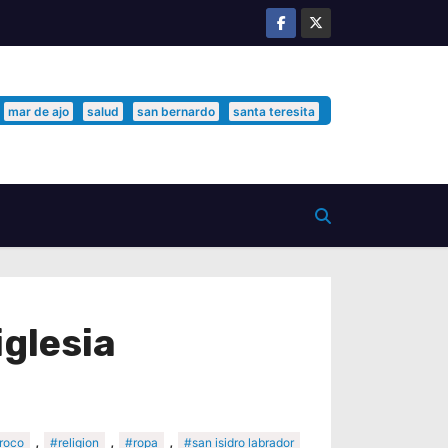
mar de ajo
salud
san bernardo
santa teresita
iglesia
,
,
,
roco
#religion
#ropa
#san isidro labrador