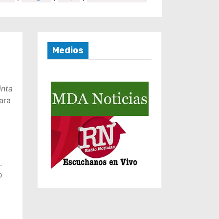
Medios
inta
ara
.
o