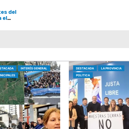
tes del
a el
STACADA
INTERÉS GENERAL
DESTACADA
LA PROVINCIA
NICIPALES
POLITICA