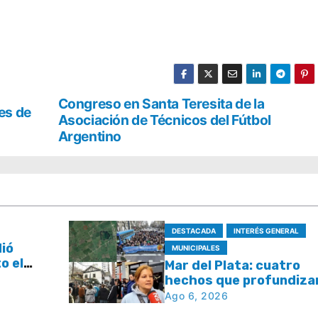
Congreso en Santa Teresita de la
es de
Asociación de Técnicos del Fútbol
Argentino
DESTACADA
INTERÉS GENERAL
dió
MUNICIPALES
o el
Mar del Plata: cuatro
l plan
hechos que profundizan
e tasas
debate por la seguridad
Ago 6, 2026
la respuesta del Estad