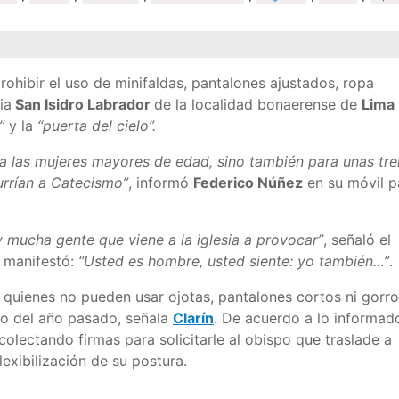
rohibir el uso de minifaldas, pantalones ajustados, ropa
ia
San Isidro Labrador
de la localidad bonaerense de
Lima
”
y la
“puerta del cielo”.
a las mujeres mayores de edad, sino también para unas tre
rrían a Catecismo”
, informó
Federico Núñez
en su móvil p
y mucha gente que viene a la iglesia a provocar”
, señaló el
e manifestó:
“Usted es hombre, usted siente: yo también…”
.
quienes no pueden usar ojotas, pantalones cortos ni gorro
o del año pasado, señala
Clarín
. De acuerdo a lo informad
colectando firmas para solicitarle al obispo que traslade a
lexibilización de su postura.