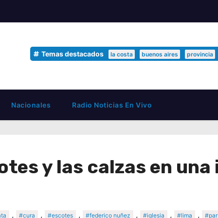
Temas destacados
la costa
buenos aires
provincia
Nacionales
Radio Noticias En Vivo
tes y las calzas en una 
,
,
,
,
,
,
ata
#cura
#escotes
#federico nuñez
#iglesia
#lima
#par