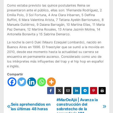
Como estaba previsto las quince postulantes Reina se
presentaron ante el público, ellas son: 1Fernanda Rodríguez, 2
Emilia Polo, 3 Sol Fortuna, 4 Ana Clara Iribarren, 5 Delfina
Ruffini, 6 Mara Valentina Arista, 7 Tatiana Ayelén Barrionuevo, 8
Manuela Gutiérrez, 9 Daiana Barragán, 10 Martina Elías, 11 Maria
Paz Demare, 12 Martina Rosales, 13 Ariana Jazmín Molina, 14
Antonella Bonavita y 15 Sabrina Demarco.
La noche la cerró Duki (Mauro Ezequiel Lombardo), nacido en
Buenos Aires en 1996. El freestyler que se sumó a la movida en
2010, desde ese momento hasta la actualidad su carrera se
encuentra en permanente ascenso. Considerado como uno de
los intérpretes más influyentes del trap y el hip hop en español
e inglés.
Compartir
N
#MarDeAjó | Avanza la
Seis aprehendidos en
construcción del
a
las últimas 48 horas
sobretecho de la