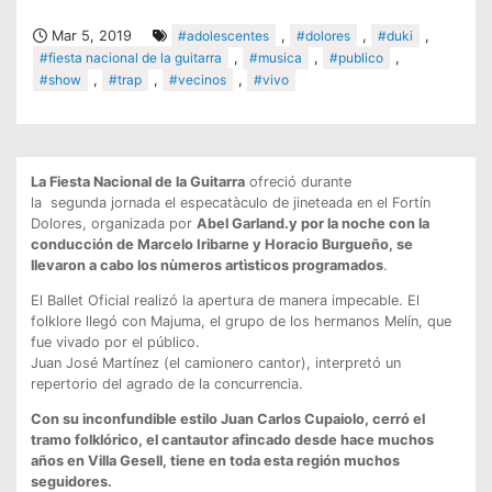
Mar 5, 2019
#adolescentes
,
#dolores
,
#duki
,
#fiesta nacional de la guitarra
,
#musica
,
#publico
,
#show
,
#trap
,
#vecinos
,
#vivo
La Fiesta Nacional de la Guitarra
ofreció durante
la segunda jornada el especatàculo de jineteada en el Fortín
Dolores, organizada por
Abel Garland.y por la noche con la
conducción de Marcelo Iribarne y Horacio Burgueño, se
llevaron a cabo los nùmeros artìsticos programados
.
El Ballet Oficial realizó la apertura de manera impecable. El
folklore llegó con Majuma, el grupo de los hermanos Melín, que
fue vivado por el público.
Juan José Martínez (el camionero cantor), interpretó un
repertorio del agrado de la concurrencia.
Con su inconfundible estilo Juan Carlos Cupaiolo, cerró el
tramo folklórico, el cantautor afincado desde hace muchos
años en Villa Gesell, tiene en toda esta región muchos
seguidores.