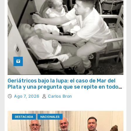
Geriátricos bajo la lupa: el caso de Mar del
Plata y una pregunta que se repite en todo
el país
Ago 7, 2026
Carlos Bron
DESTACADA
NACIONALES