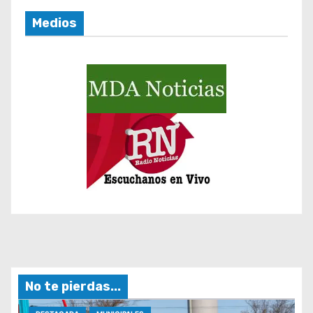
d
Medios
a
s
No te pierdas...