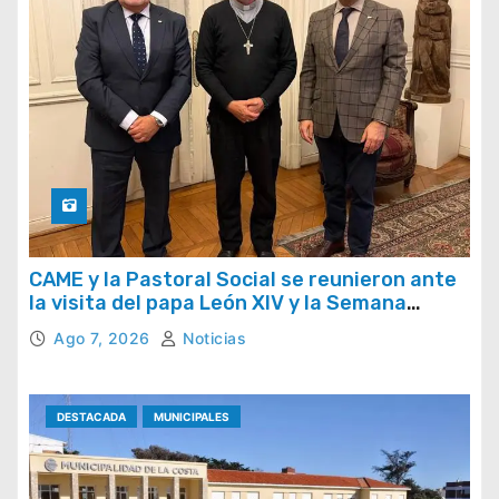
CAME y la Pastoral Social se reunieron ante
la visita del papa León XIV y la Semana
Social 2026
Ago 7, 2026
Noticias
DESTACADA
MUNICIPALES