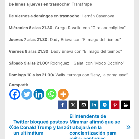
De lunes a jueves en trasnoche
: Transfrape
De viernes a domingos en trasnoche:
Hernán Casanova
Miércoles 6 a las 21.30:
Grego Rosello con “Gira apocalíptica”
Jueves 7 a las 21.30:
Dady Brieva con “El mago del tiempo”
Viernes 8 a las 21.30:
Dady Brieva con “El mago del tiempo”
Sábado 9 a las 21.00:
Rodríguez – Galati con “Modo Cochino”
Domingo 10 a las 21.00:
Wally Iturraga con “Jeny, la paraguaya”
Compartir
N
El intendente de
Twitter bloqueó posteos
Miramar afirmó que se
a
de Donald Trump y lanzó
trabajará en la
un ultimátum
concientización para
v
evitar contagios