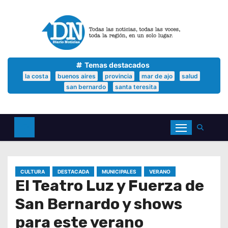
S
a
l
t
a
r
a
Temas destacados
l
la costa
buenos aires
provincia
mar de ajo
salud
c
san bernardo
santa teresita
o
n
t
e
n
i
d
o
CULTURA
DESTACADA
MUNICIPALES
VERANO
El Teatro Luz y Fuerza de
San Bernardo y shows
para este verano