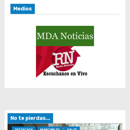
a
Medios
s
No te pierdas...
DESTACADA
MUNICIPALES
SALUD