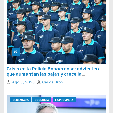
Crisis en la Policía Bonaerense: advierten
que aumentan las bajas y crece la
preocupación por la pérdida de efectivos
Ago 5, 2026
Carlos Bron
DESTACADA
ECONOMIA
LA PROVINCIA