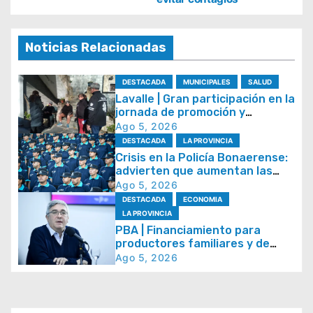
e
g
Noticias Relacionadas
a
c
DESTACADA
MUNICIPALES
SALUD
i
Lavalle | Gran participación en la
jornada de promoción y
ó
prevención de la salud
Ago 5, 2026
n
DESTACADA
LA PROVINCIA
Crisis en la Policía Bonaerense:
d
advierten que aumentan las
e
bajas y crece la preocupación
Ago 5, 2026
por la pérdida de efectivos
e
DESTACADA
ECONOMIA
LA PROVINCIA
n
PBA | Financiamiento para
t
productores familiares y de
alimentos artesanales
Ago 5, 2026
r
a
d