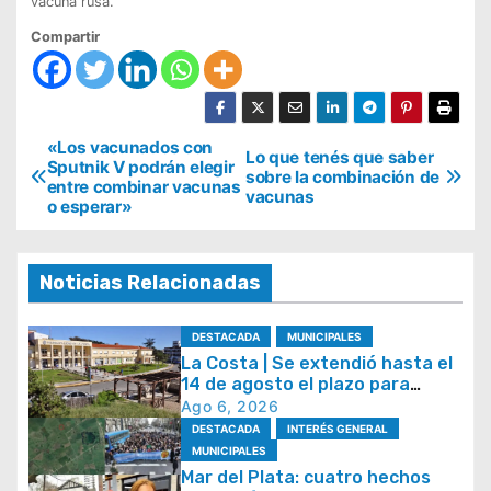
vacuna rusa.
Compartir
N
«Los vacunados con
Lo que tenés que saber
Sputnik V podrán elegir
sobre la combinación de
a
entre combinar vacunas
vacunas
o esperar»
v
e
g
Noticias Relacionadas
a
DESTACADA
MUNICIPALES
c
La Costa | Se extendió hasta el
i
14 de agosto el plazo para
acceder al plan de
Ago 6, 2026
ó
regularización de tasas
DESTACADA
INTERÉS GENERAL
n
municipales
MUNICIPALES
d
Mar del Plata: cuatro hechos