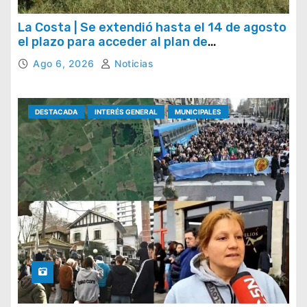
La Costa | Se extendió hasta el 14 de agosto
el plazo para acceder al plan de
regularización de tasas municipales
Ago 6, 2026
Noticias
DESTACADA
INTERÉS GENERAL
MUNICIPALES