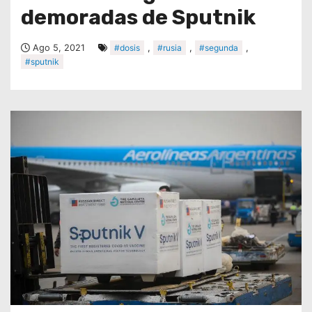
demoradas de Sputnik
Ago 5, 2021
#dosis
,
#rusia
,
#segunda
,
#sputnik