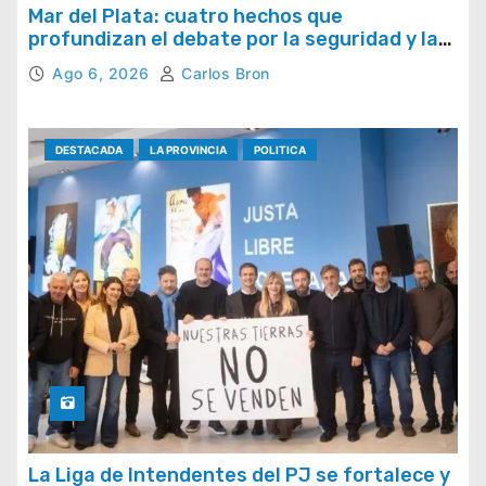
Mar del Plata: cuatro hechos que
profundizan el debate por la seguridad y la
respuesta del Estado
Ago 6, 2026
Carlos Bron
DESTACADA
LA PROVINCIA
POLITICA
La Liga de Intendentes del PJ se fortalece y