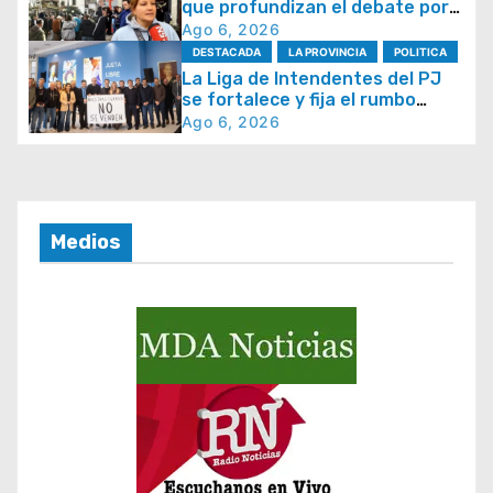
que profundizan el debate por
e
la seguridad y la respuesta del
Ago 6, 2026
Estado
e
DESTACADA
LA PROVINCIA
POLITICA
La Liga de Intendentes del PJ
n
se fortalece y fija el rumbo
t
hacia 2027
Ago 6, 2026
r
a
d
Medios
a
s