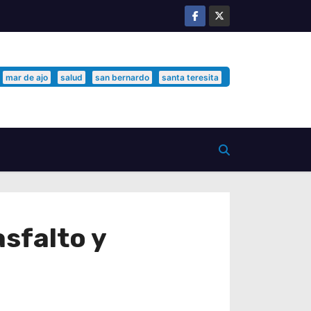
mar de ajo
salud
san bernardo
santa teresita
asfalto y