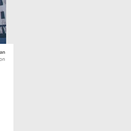
an
ron