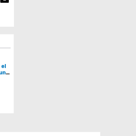
 el
 una
 en