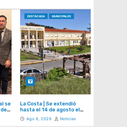
DESTACADA
MUNICIPALES
al se
La Costa | Se extendió
 del
hasta el 14 de agosto el
ana
plazo para acceder al plan
Ago 6, 2026
Noticias
de regularización de tasas