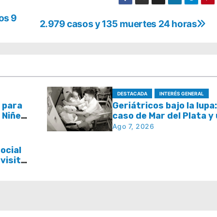
los 9
2.979 casos y 135 muertes 24 horas
DESTACADA
INTERÉS GENERAL
 para
Geriátricos bajo la lupa:
a Niñez
caso de Mar del Plata y
áculos
pregunta que se repite
Ago 7, 2026
todo el país
ocial
 visita
a