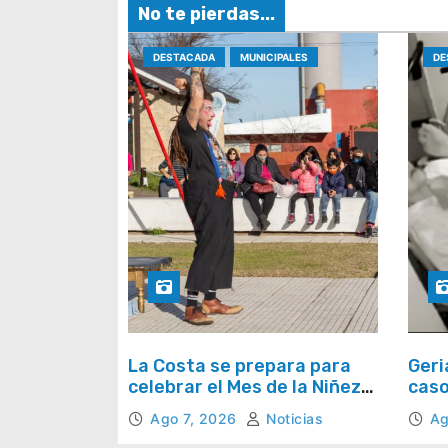
e
No te pierdas...
e
DESTACADA
MUNICIPALES
DE
n
t
r
a
d
a
s
La Costa se prepara para
Geri
celebrar el Mes de la Niñez
caso
con juegos y espectáculos
preg
Ago 7, 2026
Noticias
Ag
todo