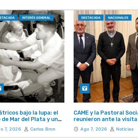
STACADA
INTERÉS GENERAL
DESTACADA
NACIONALES
átricos bajo la lupa: el
CAME y la Pastoral Soci
 de Mar del Plata y una
reunieron ante la visita
unta que se repite en
papa León XIV y la Sem
o 7, 2026
Carlos Bron
Ago 7, 2026
Noticias
 el país
Social 2026