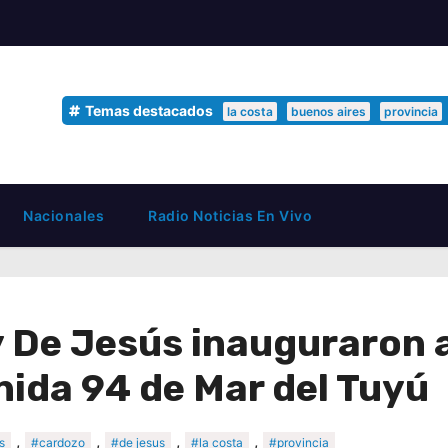
Temas destacados
la costa
buenos aires
provincia
Nacionales
Radio Noticias En Vivo
y De Jesús inauguraron 
nida 94 de Mar del Tuyú
,
,
,
,
s
#cardozo
#de jesus
#la costa
#provincia