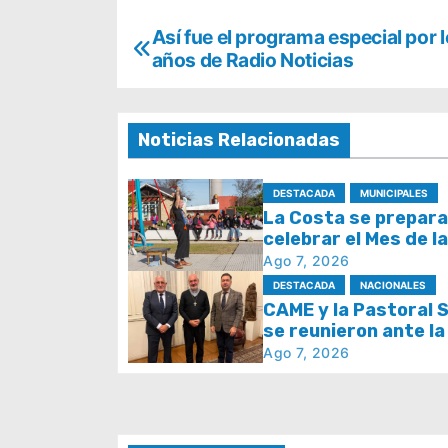
N
Así fue el programa especial por 
años de Radio Noticias
a
v
Noticias Relacionadas
e
g
DESTACADA
MUNICIPALES
La Costa se prepara
a
celebrar el Mes de l
con juegos y espect
Ago 7, 2026
c
DESTACADA
NACIONALES
i
CAME y la Pastoral S
se reunieron ante la
ó
del papa León XIV y l
Ago 7, 2026
Semana Social 2026
n
d