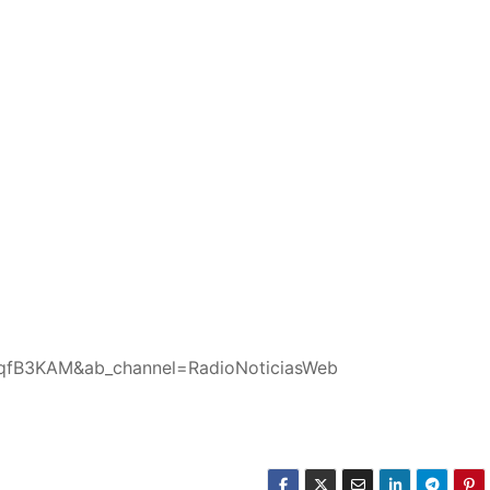
8qfB3KAM&ab_channel=RadioNoticiasWeb