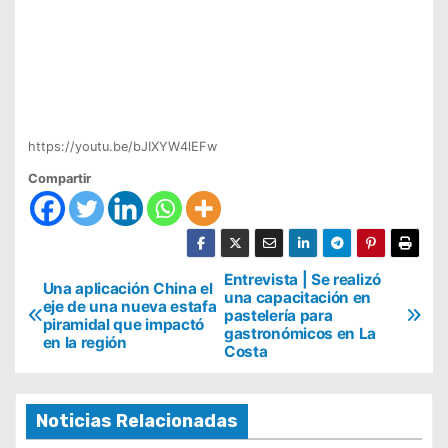
https://youtu.be/bJIXYW4lEFw
Compartir
N
Entrevista | Se realizó
Una aplicación China el
una capacitación en
eje de una nueva estafa
a
pastelería para
piramidal que impactó
gastronómicos en La
v
en la región
Costa
e
g
Noticias Relacionadas
a