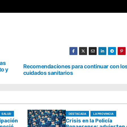
vas
Recomendaciones para continuar con lo
to y
cuidados sanitarios
SALUD
DESTACADA
LA PROVINCIA
cipación
Crisis en la Policía
omoción
Bonaerense: advierten