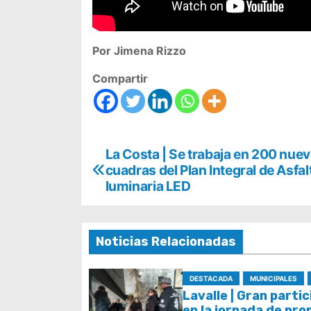
Por Jimena Rizzo
Compartir
N
La Costa | Se trabaja en 200 nue
cuadras del Plan Integral de Asfal
a
luminaria LED
v
e
Noticias Relacionadas
g
DESTACADA
MUNICIPALES
a
Lavalle | Gran parti
en la jornada de pr