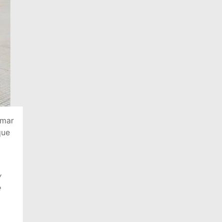
rmar
que
y
e