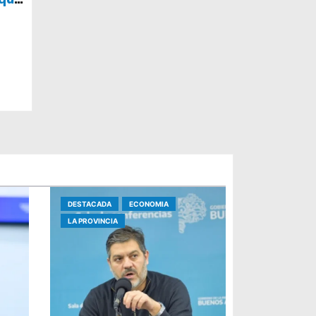
rece
DESTACADA
ECONOMIA
LA PROVINCIA