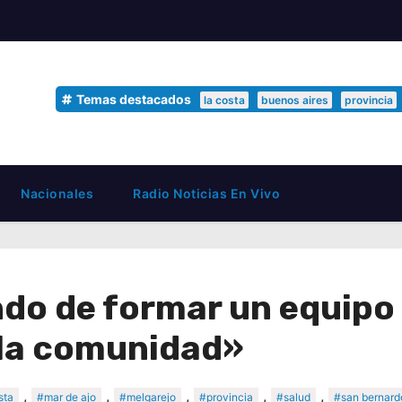
Temas destacados
la costa
buenos aires
provincia
Nacionales
Radio Noticias En Vivo
do de formar un equipo 
 la comunidad»
,
,
,
,
,
sta
#mar de ajo
#melgarejo
#provincia
#salud
#san bernard