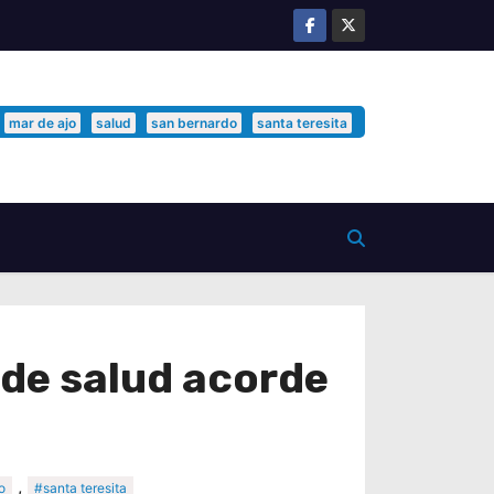
mar de ajo
salud
san bernardo
santa teresita
de salud acorde
,
o
#santa teresita