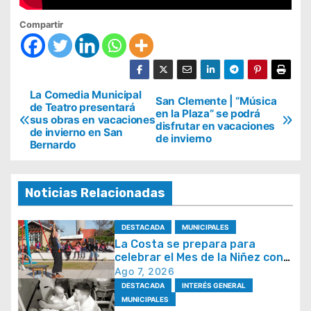
Compartir
N
La Comedia Municipal
San Clemente | “Música
de Teatro presentará
en la Plaza” se podrá
a
sus obras en vacaciones
disfrutar en vacaciones
de invierno en San
v
de invierno
Bernardo
e
g
Noticias Relacionadas
a
c
DESTACADA
MUNICIPALES
i
La Costa se prepara para
celebrar el Mes de la Niñez con
ó
juegos y espectáculos
Ago 7, 2026
n
DESTACADA
INTERÉS GENERAL
MUNICIPALES
d