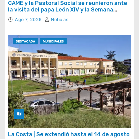
CAME y la Pastoral Social se reunieron ante
la visita del papa León XIV y la Semana
Social 2026
Ago 7, 2026
Noticias
DESTACADA
MUNICIPALES
La Costa | Se extendió hasta el 14 de agosto