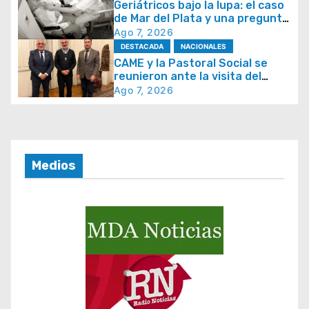
Geriátricos bajo la lupa: el caso
e
de Mar del Plata y una pregunta
que se repite en todo el país
Ago 7, 2026
e
DESTACADA
NACIONALES
n
CAME y la Pastoral Social se
t
reunieron ante la visita del
papa León XIV y la Semana
Ago 7, 2026
r
Social 2026
a
d
a
Medios
s