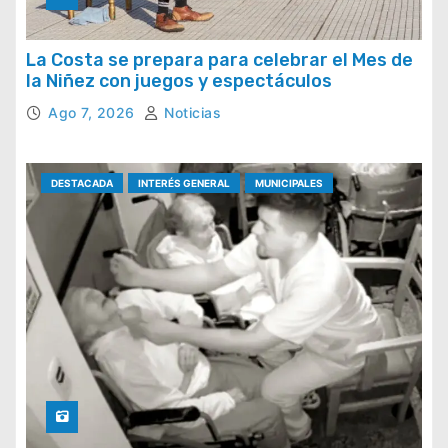
La Costa se prepara para celebrar el Mes de
la Niñez con juegos y espectáculos
Ago 7, 2026
Noticias
DESTACADA
INTERÉS GENERAL
MUNICIPALES