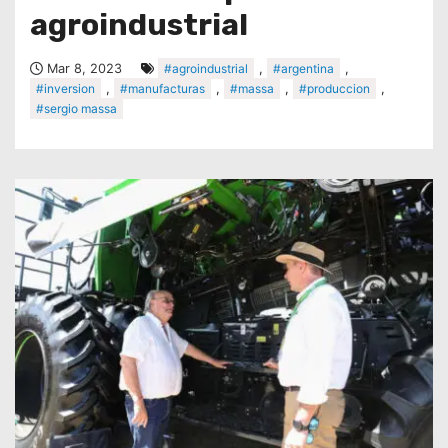
agroindustrial
Mar 8, 2023
#agroindustrial
,
#argentina
,
#inversion
,
#manufacturas
,
#massa
,
#produccion
,
#sergio massa