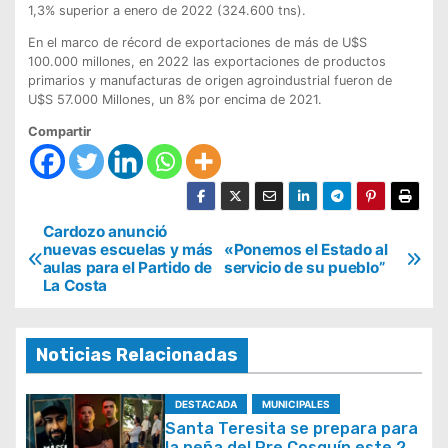
1,3% superior a enero de 2022 (324.600 tns).
En el marco de récord de exportaciones de más de U$S
100.000 millones, en 2022 las exportaciones de productos
primarios y manufacturas de origen agroindustrial fueron de
U$S 57.000 Millones, un 8% por encima de 2021.
Compartir
N
Cardozo anunció
nuevas escuelas y más
«Ponemos el Estado al
a
aulas para el Partido de
servicio de su pueblo”
La Costa
v
e
g
Noticias Relacionadas
a
DESTACADA
MUNICIPALES
c
Santa Teresita se prepara para
i
la peña del Pre Cosquín este 22