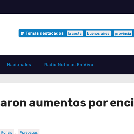
Temas destacados
la costa
buenos aires
provincia
Nacionales
Radio Noticias En Vivo
aron aumentos por enci
,
#crisis
#prepagas