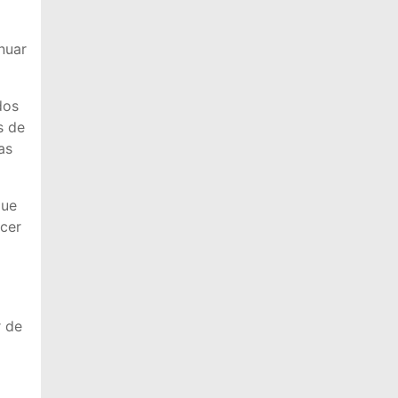
nuar
dos
s de
as
que
ecer
r de