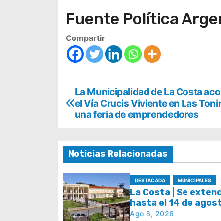
Fuente Política Arge
Compartir
N
La Municipalidad de La Costa a
el Vía Crucis Viviente en Las Ton
a
una feria de emprendedores
v
e
Noticias Relacionadas
g
DESTACADA
MUNICIPALES
a
La Costa | Se exten
hasta el 14 de agost
c
plazo para acceder a
Ago 6, 2026