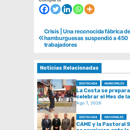
N
Crisis | Una reconocida fábrica d
hamburguesas suspendió a 450
a
trabajadores
v
e
Noticias Relacionadas
g
DESTACADA
MUNICIPALES
a
La Costa se prepara
celebrar el Mes de l
c
con juegos y espect
Ago 7, 2026
i
DESTACADA
NACIONALES
ó
CAME y la Pastoral S