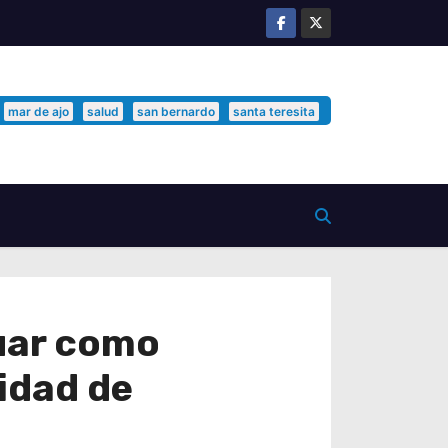
mar de ajo
salud
san bernardo
santa teresita
tuar como
idad de