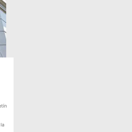
tín
la