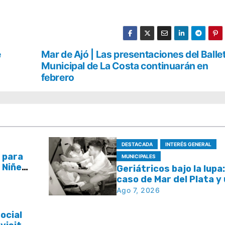
e
Mar de Ajó | Las presentaciones del Balle
Municipal de La Costa continuarán en
febrero
DESTACADA
INTERÉS GENERAL
 para
MUNICIPALES
a Niñez
Geriátricos bajo la lupa:
áculos
caso de Mar del Plata y
pregunta que se repite
Ago 7, 2026
todo el país
ocial