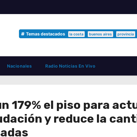
Temas destacados
la costa
buenos aires
provincia
Nacionales
Radio Noticias En Vivo
n 179% el piso para ac
dación y reduce la cant
zadas