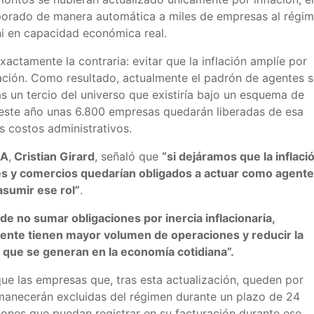
porado de manera automática a miles de empresas al régim
ni en capacidad económica real.
exactamente la contraria: evitar que la inflación amplíe por
ación. Como resultado, actualmente el padrón de agentes 
as un tercio del universo que existiría bajo un esquema de
, este año unas 6.800 empresas quedarán liberadas de esa
 costos administrativos.
BA
,
Cristian Girard
, señaló que
“si dejáramos que la inflaci
es y comercios quedarían obligados a actuar como agente
asumir ese rol”
.
e no sumar obligaciones por inercia inflacionaria,
ente tienen mayor volumen de operaciones y reducir la
 que se generan en la economía cotidiana”.
que las empresas que, tras esta actualización, queden por
anecerán excluidas del régimen durante un plazo de 24
ones que puedan registrar en su facturación durante ese