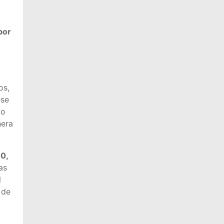
por
os,
ese
to
nera
0,
as
l
 de