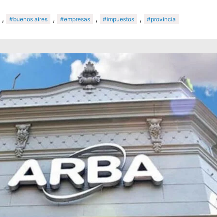
,
,
,
,
#buenos aires
#empresas
#impuestos
#provincia