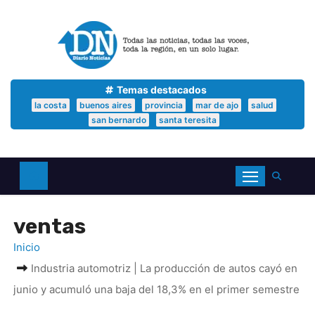
S
a
l
t
a
r
a
Temas destacados
l
la costa
buenos aires
provincia
mar de ajo
salud
c
san bernardo
santa teresita
o
n
t
e
n
i
d
ventas
o
Inicio
Industria automotriz | La producción de autos cayó en
junio y acumuló una baja del 18,3% en el primer semestre