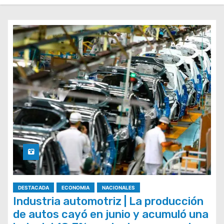
DESTACADA
ECONOMIA
NACIONALES
Industria automotriz | La producción
de autos cayó en junio y acumuló una