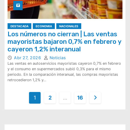
DESTACADA
ECONOMIA
NACIONALES
Los números no cierran | Las ventas
mayoristas bajaron 0,7% en febrero y
cayeron 1,2% interanual
Abr 27, 2026
Noticias
Las ventas en autoservicios mayoristas cayeron 0,7% en febrero
y el consumo en supermercados subió 0,3% para el mismo
periodo. En la comparación interanual, las compras mayoristas
retrocedieron 1,2% y…
P
1
2
…
16
a
g
i